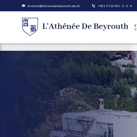
direction@latheneedebeyrouth.edu.lb
+961 4 716 301 - 2 - 3 - 4
E
C