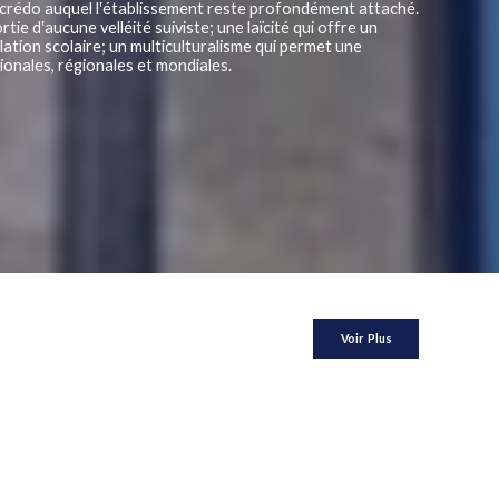
ple crédo auquel l‛établissement reste profondément attaché.
ie d‛aucune velléité suiviste; une laïcité qui offre un
ation scolaire; un multiculturalisme qui permet une
tionales, régionales et mondiales.
Voir Plus