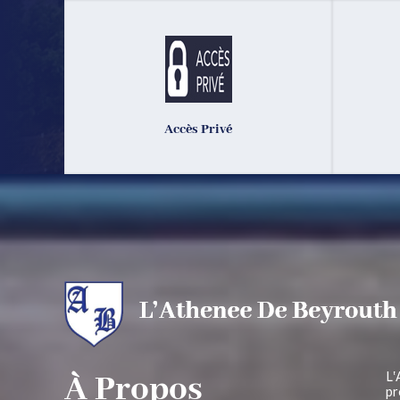
Accès Privé
À Propos
L‛
pr